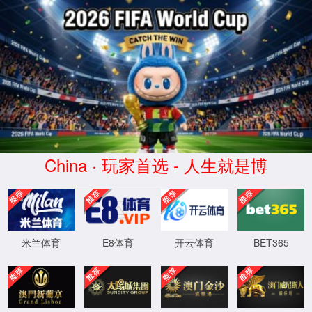
404
诶呀! 页面找不到啦。
您可以返回
首页
，或者访问
JPress
获得帮助。
XML 地图