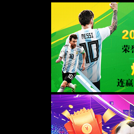
金沙城js93线路检测中心(股份)有限公